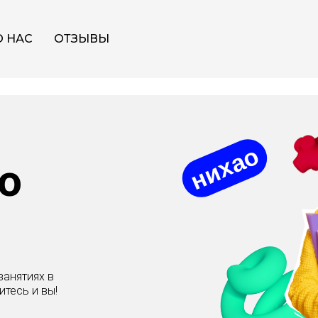
О НАС
ОТЗЫВЫ
нихао
о
занятиях в
тесь и вы!