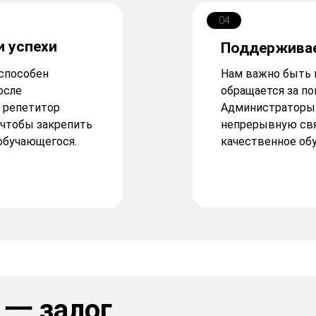
04
и успехи
Поддерживае
способен
Нам важно быть 
осле
обращается за п
 репетитор
Администраторы
 чтобы закрепить
непрерывную связ
обучающегося.
качественное обу
 一 залог