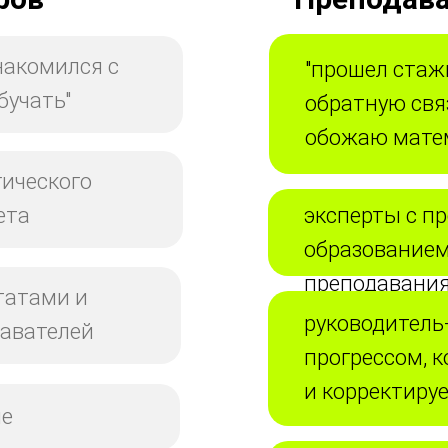
накомился с
"прошел стаж
бучать"
обратную свя
обожаю мате
гического
ета
эксперты с 
образованием
преподавани
татами и
руководитель
давателей
прогрессом, 
и корректиру
не