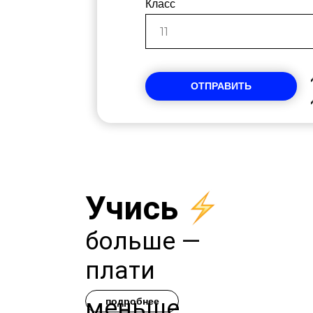
Класс
ОТПРАВИТЬ
Учись
больше —
плати
меньше
подробнее