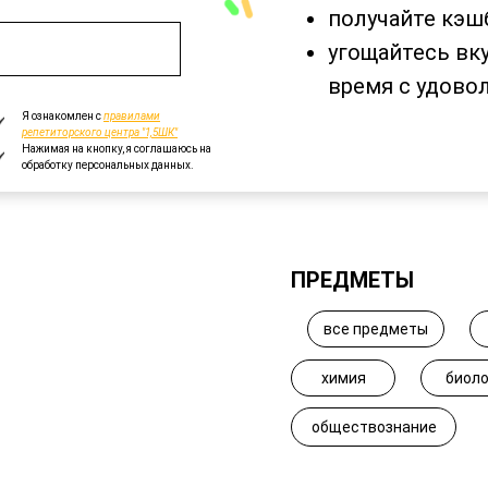
получайте кэш
угощайтесь вк
время с удово
Я ознакомлен с
правилами
репетиторского центра "1,5ШК"
Нажимая на кнопку, я соглашаюсь на
обработку персональных данных.
ПРЕДМЕТЫ
все предметы
химия
биоло
обществознание