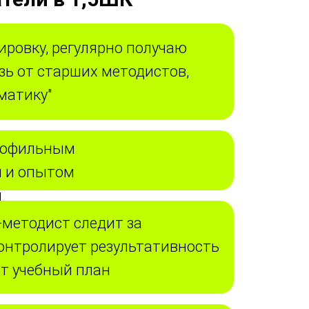
ировку, регулярно получаю
зь от старших методистов,
матику"
профильным
 и опытом
я
-методист следит за
контролирует результативность
ет учебный план