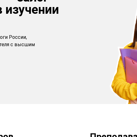
в изучении
оги России,
ителя с высшим
ров
Преподава