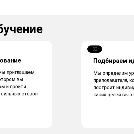
бучение
02
ование
Подбираем и
, мы приглашаем
Мы определим ур
котором вы
преподавателя, к
ом и пройти
построит индивид
 сильных сторон
каких целей вы х