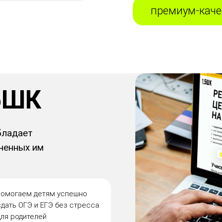
премиум-каче
5ШК
бладает
ченных им
помогаем детям успешно
сдать ОГЭ и ЕГЭ без стресса
для родителей