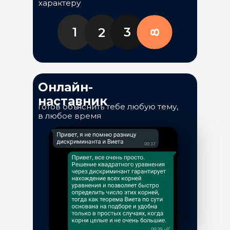
характеру
1
3
2
8
Онлайн-
наставник
Готов объяснить тебе любую тему,
в любое время