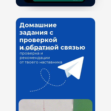
Домашние
задания с
проверкой
и обратной связью
Индивидуальная
проверка и
рекомендации
от твоего наставника