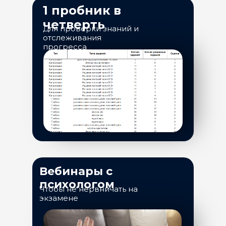
1 пробник в
четверть
Для проверки знаний и
отслеживания
прогресса
Вебинары с
психологом
Чтобы не нервничать на
экзамене