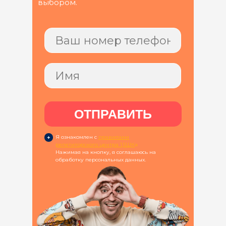
выбором.
ОТПРАВИТЬ
+
Я ознакомлен с
правилами
репетиторского центра 1,5ШК
а
Нажимая на кнопку, я соглашаюсь на
обработку персональных данных.