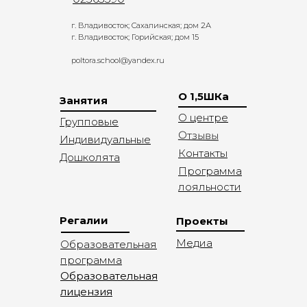
г. Владивосток; Сахалинская; дом 2А
г. Владивосток; Горийская; дом 15
poltora.school@yandex.ru
О 1,5ШКа
Занятия
О центре
Групповые
Отзывы
Индивидуальные
Контакты
Дошколята
Программа
лояльности
Регалии
Проекты
Медиа
Образовательная
программа
Образовательная
лицензия