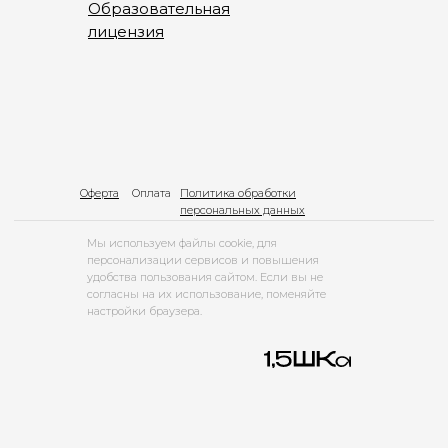
Образовательная
лицензия
Оферта
Оплата
Политика обработки
персональных данных
Мы используем файлы cookie, для
персонализации сервисов и повышения
удобства пользования сайтом. Если вы не
согласны на их использование, поменяйте
настройки браузера.