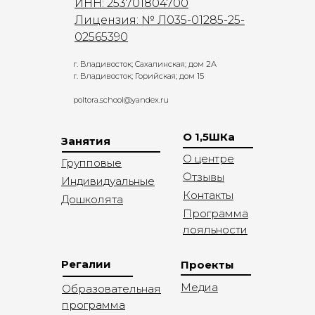
ИНН: 253701804700
Лицензия: № Л035-01285-25-
02565390
г. Владивосток; Сахалинская; дом 2А
г. Владивосток; Горийская; дом 15
poltora.school@yandex.ru
О 1,5ШКа
Занятия
О центре
Групповые
Отзывы
Индивидуальные
Контакты
Дошколята
Программа
лояльности
Регалии
Проекты
Медиа
Образовательная
программа